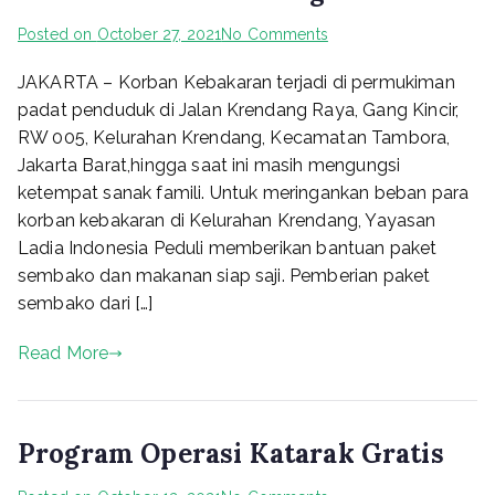
on
Posted on
October 27, 2021
No Comments
“Yayasan
JAKARTA – Korban Kebakaran terjadi di permukiman
Ladia
Indonesia
padat penduduk di Jalan Krendang Raya, Gang Kincir,
Peduli
RW 005, Kelurahan Krendang, Kecamatan Tambora,
Berbagi
Jakarta Barat,hingga saat ini masih mengungsi
dengan
ketempat sanak famili. Untuk meringankan beban para
Korban
korban kebakaran di Kelurahan Krendang, Yayasan
Kebakaran
Ladia Indonesia Peduli memberikan bantuan paket
di
sembako dan makanan siap saji. Pemberian paket
Kelurahan
Krendang
sembako dari […]
Tambora
Read More
Program Operasi Katarak Gratis