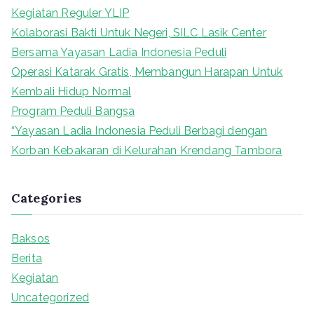
c
Kegiatan Reguler YLIP
h
Kolaborasi Bakti Untuk Negeri, SILC Lasik Center
f
Bersama Yayasan Ladia Indonesia Peduli
o
Operasi Katarak Gratis, Membangun Harapan Untuk
r
Kembali Hidup Normal
:
Program Peduli Bangsa
“Yayasan Ladia Indonesia Peduli Berbagi dengan
Korban Kebakaran di Kelurahan Krendang Tambora
Categories
Baksos
Berita
Kegiatan
Uncategorized