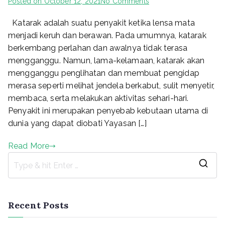
on
Posted on
October 12, 2021
No Comments
Program
Katarak adalah suatu penyakit ketika lensa mata
Operasi
Katarak
menjadi keruh dan berawan. Pada umumnya, katarak
Gratis
berkembang perlahan dan awalnya tidak terasa
mengganggu. Namun, lama-kelamaan, katarak akan
mengganggu penglihatan dan membuat pengidap
merasa seperti melihat jendela berkabut, sulit menyetir,
membaca, serta melakukan aktivitas sehari-hari.
Penyakit ini merupakan penyebab kebutaan utama di
dunia yang dapat diobati Yayasan […]
Read More
S
e
a
Recent Posts
r